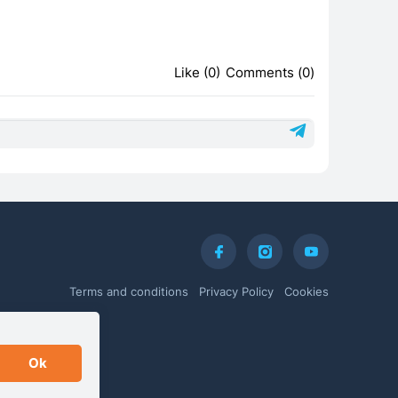
Like (0)
Comments (0)
Terms and conditions
Privacy Policy
Cookies
Ok
l + Enter!