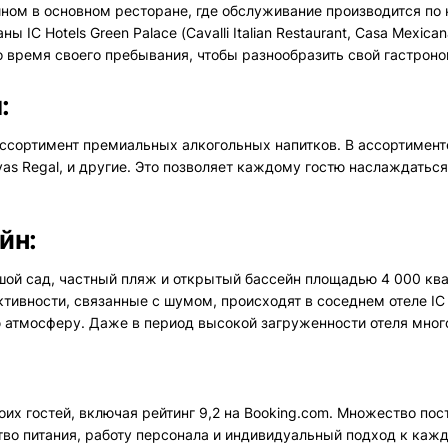
ном в основном ресторане, где обслуживание производится по к
IC Hotels Green Palace (Cavalli Italian Restaurant, Casa Mexicana
 во время своего пребывания, чтобы разнообразить свой гастрон
:
 ассортимент премиальных алкогольных напитков. В ассортимент
 Chivas Regal, и другие. Это позволяет каждому гостю наслаждат
йн:
льшой сад, частный пляж и открытый бассейн площадью 4 000 кв
тивности, связанные с шумом, происходят в соседнем отеле IC Ho
 атмосферу. Даже в период высокой загруженности отеля мног
воих гостей, включая рейтинг 9,2 на Booking.com. Множество по
ство питания, работу персонала и индивидуальный подход к каж