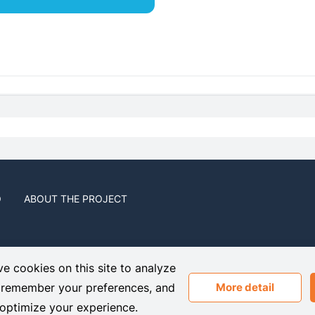
O
ABOUT THE PROJECT
e cookies on this site to analyze
or, Flat/Office 102 1071, Nicosia, Cyprus
, remember your preferences, and
More detail
optimize your experience.
noticed a mistake in the text? Select it with the mouse and press Ctr