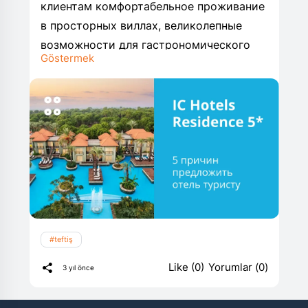
клиентам комфортабельное проживание
в просторных виллах, великолепные
возможности для гастрономического
Göstermek
опыта, разнообразие алкогольных
напитков и расслабляющую атмосферу
на пляже и бассейне. С положительными
отзывами гостей и множеством
повторных клиентов, IC Hotels Residence
станет идеальным выбором для их
отдыха.
#teftiş
Like (0)
Yorumlar (0)
3 yıl önce